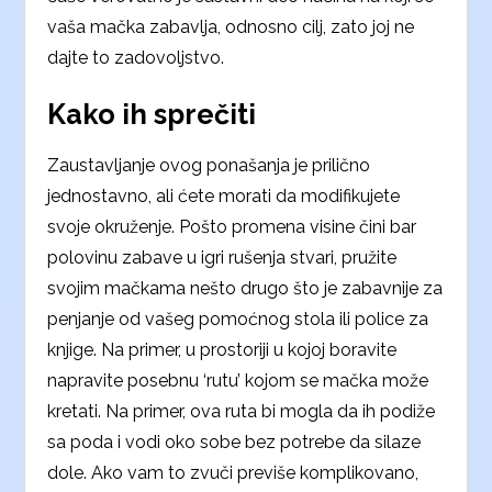
vaša mačka zabavlja, odnosno cilj, zato joj ne
dajte to zadovoljstvo.
Kako ih sprečiti
Zaustavljanje ovog ponašanja je prilično
jednostavno, ali ćete morati da modifikujete
svoje okruženje. Pošto promena visine čini bar
polovinu zabave u igri rušenja stvari, pružite
svojim mačkama nešto drugo što je zabavnije za
penjanje od vašeg pomoćnog stola ili police za
knjige. Na primer, u prostoriji u kojoj boravite
napravite posebnu ‘rutu’ kojom se mačka može
kretati. Na primer, ova ruta bi mogla da ih podiže
sa poda i vodi oko sobe bez potrebe da silaze
dole. Ako vam to zvuči previše komplikovano,