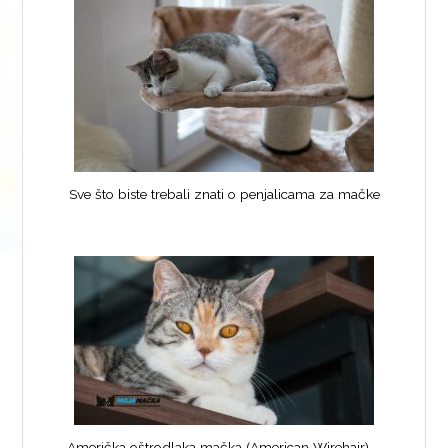
Sve što biste trebali znati o penjalicama za mačke
Američka oštrodlaka mačka (American Wirehair) –