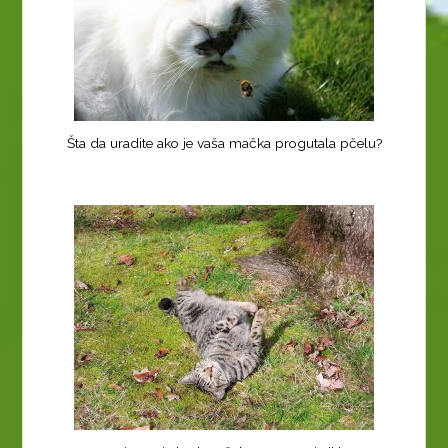
Šta da uradite ako je vaša mačka progutala pčelu?