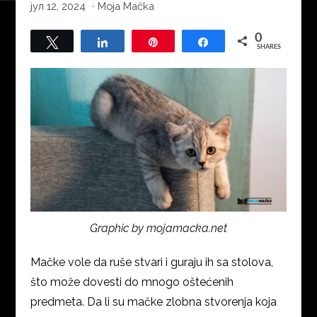
јул 12, 2024
·
Moja Mačka
0
Tweet
Share
Pin
Share
SHARES
Graphic by mojamacka.net
Mačke vole da ruše stvari i guraju ih sa stolova,
što može dovesti do mnogo oštećenih
predmeta. Da li su mačke zlobna stvorenja koja