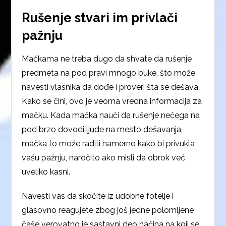
Rušenje stvari im privlači
pažnju
Mačkama ne treba dugo da shvate da rušenje
predmeta na pod pravi mnogo buke, što može
navesti vlasnika da dođe i proveri šta se dešava.
Kako se čini, ovo je veoma vredna informacija za
mačku. Kada mačka nauči da rušenje nečega na
pod brzo dovodi ljude na mesto dešavanja,
mačka to može raditi namerno kako bi privukla
vašu pažnju, naročito ako misli da obrok već
uveliko kasni.
Navesti vas da skočite iz udobne fotelje i
glasovno reagujete zbog još jedne polomljene
čaše verovatno je sastavni deo načina na koji se