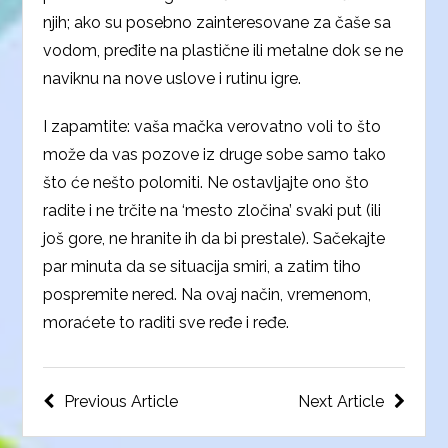
njih; ako su posebno zainteresovane za čaše sa
vodom, pređite na plastične ili metalne dok se ne
naviknu na nove uslove i rutinu igre.
I zapamtite: vaša mačka verovatno voli to što
može da vas pozove iz druge sobe samo tako
što će nešto polomiti. Ne ostavljajte ono što
radite i ne trčite na ‘mesto zločina’ svaki put (ili
još gore, ne hranite ih da bi prestale). Sačekajte
par minuta da se situacija smiri, a zatim tiho
pospremite nered. Na ovaj način, vremenom,
moraćete to raditi sve ređe i ređe.
Кретање
Previous Article
Next Article
чланка