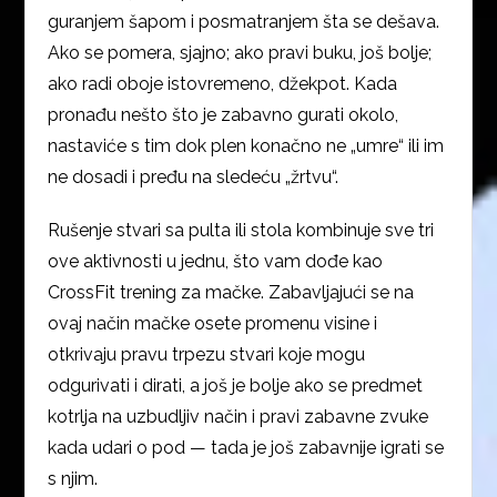
guranjem šapom i posmatranjem šta se dešava.
Ako se pomera, sjajno; ako pravi buku, još bolje;
ako radi oboje istovremeno, džekpot. Kada
pronađu nešto što je zabavno gurati okolo,
nastaviće s tim dok plen konačno ne „umre“ ili im
ne dosadi i pređu na sledeću „žrtvu“.
Rušenje stvari sa pulta ili stola kombinuje sve tri
ove aktivnosti u jednu, što vam dođe kao
CrossFit trening za mačke. Zabavljajući se na
ovaj način mačke osete promenu visine i
otkrivaju pravu trpezu stvari koje mogu
odgurivati i dirati, a još je bolje ako se predmet
kotrlja na uzbudljiv način i pravi zabavne zvuke
kada udari o pod — tada je još zabavnije igrati se
s njim.