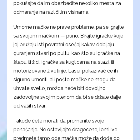
pokušajte da im obezbedite nekoliko mesta za
odmaranje na različitim visinama.
Umorne mačke ne prave probleme, pa se igrajte
sa svojom mačkom — puno. Birajte igračke koje
joj pružaju isti povratni osećaj kakav dobijaju
guranjem stvari po pultu, kao što su igračke na
štapu ili žici, igračke sa kuglicama na stazi, ili
motorizovane životinje. Laser pokazivač će ih
sigurno umoriti, ali pošto mačke ne mogu da
uhvate svetlo, možda neće biti dovoljno
zadovoljne svojim plenom da bi se držale dalje
od vaših stvari.
Takođe ćete morati da promenite svoje
ponašanje. Ne ostavljajte dragocene, lomljive
predmete tamo gde mačka može da dođe do