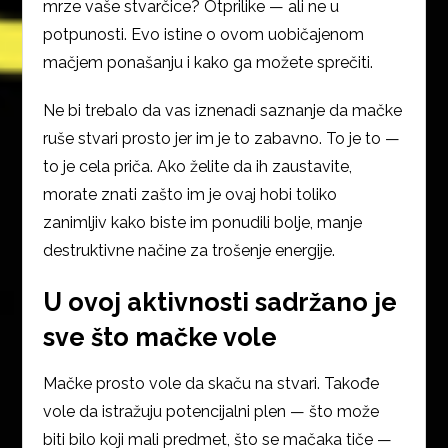
mrze vaše stvarčice? Otprilike — ali ne u
potpunosti. Evo istine o ovom uobičajenom
mačjem ponašanju i kako ga možete sprečiti.
Ne bi trebalo da vas iznenadi saznanje da mačke
ruše stvari prosto jer im je to zabavno. To je to —
to je cela priča. Ako želite da ih zaustavite,
morate znati zašto im je ovaj hobi toliko
zanimljiv kako biste im ponudili bolje, manje
destruktivne načine za trošenje energije.
U ovoj aktivnosti sadržano je
sve što mačke vole
Mačke prosto vole da skaču na stvari. Takođe
vole da istražuju potencijalni plen — što može
biti bilo koji mali predmet, što se mačaka tiče —