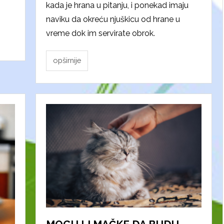
kada je hrana u pitanju, i ponekad imaju
naviku da okreću njuškicu od hrane u
vreme dok im servirate obrok.
opširnije