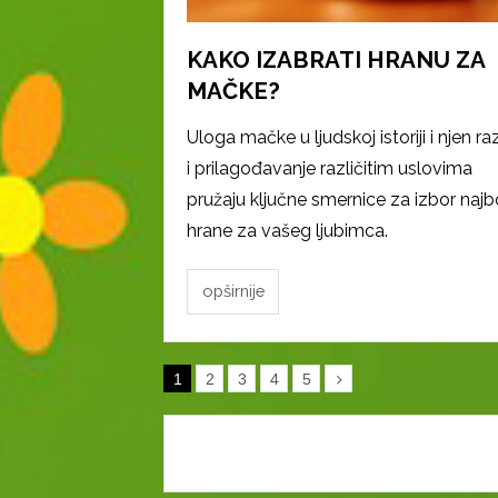
KAKO IZABRATI HRANU ZA
MAČKE?
Uloga mačke u ljudskoj istoriji i njen ra
i prilagođavanje različitim uslovima
pružaju ključne smernice za izbor najb
hrane za vašeg ljubimca.
opširnije
1
2
3
4
5