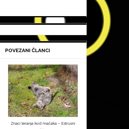
POVEZANI ČLANCI
Znaci teranja kod mačaka – Estrusni