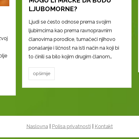
MOGU LI MAČKE DA BUDU
LJUBOMORNE?
Ljudi se često odnose prema svojim
ljubimcima kao prema ravnopravnim
zvoj
članovima porodice, tumačeći njihovo
ponašanje i ličnost na isti način na koji bi
olje
to činili sa bilo kojim drugim članom…
opširnije
Naslovna
|
Polisa privatnosti
|
Kontakt