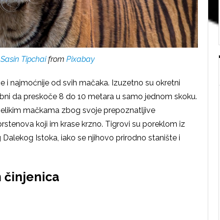
y
Sasin Tipchai
from
Pixabay
e i najmoćnije od svih mačaka. Izuzetno su okretni
osobni da preskoče 8 do 10 metara u samo jednom skoku.
velikim mačkama zbog svoje prepoznatljive
prstenova koji im krase krzno. Tigrovi su poreklom iz
g Dalekog Istoka, iako se njihovo prirodno stanište i
 činjenica