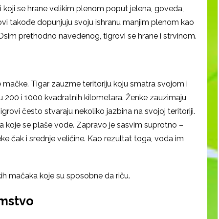
ci koji se hrane velikim plenom poput jelena, goveda,
igrovi takođe dopunjuju svoju ishranu manjim plenom kao
. Osim prethodno navedenog, tigrovi se hrane i strvinom.
ke mačke. Tigar zauzme teritoriju koju smatra svojom i
u 200 i 1000 kvadratnih kilometara. Ženke zauzimaju
ovi često stvaraju nekoliko jazbina na svojoj teritoriji.
 koje se plaše vode. Zapravo je sasvim suprotno –
ke čak i srednje veličine. Kao rezultat toga, voda im
ikih mačaka koje su sposobne da riču.
mstvo