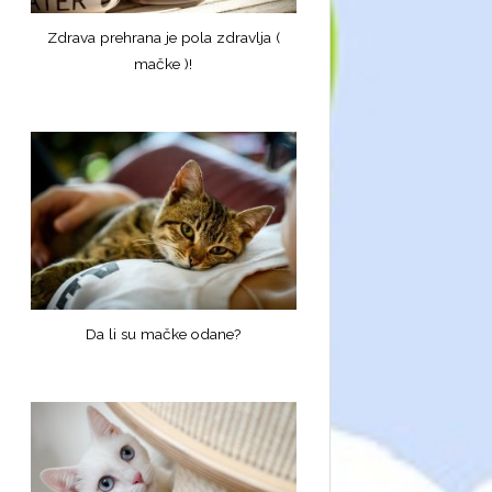
Zdrava prehrana je pola zdravlja (
mačke )!
Da li su mačke odane?