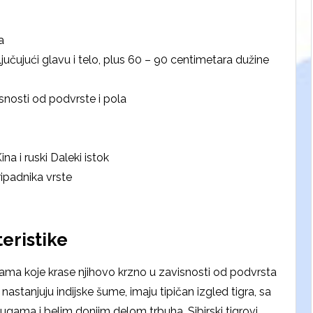
a
ljučujući glavu i telo, plus 60 – 90 centimetara dužine
isnosti od podvrste i pola
ina i ruski Daleki istok
ipadnika vrste
eristike
 šarama koje krase njihovo krzno u zavisnosti od podvrsta
 nastanjuju indijske šume, imaju tipičan izgled tigra, sa
ama i belim donjim delom trbuha. Sibirski tigrovi,