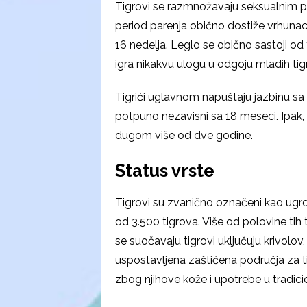
Tigrovi se razmnožavaju seksualnim p
period parenja obično dostiže vrhunac
16 nedelja. Leglo se obično sastoji od
igra nikakvu ulogu u odgoju mladih tig
Tigrići uglavnom napuštaju jazbinu s
potpuno nezavisni sa 18 meseci. Ipak,
dugom više od dve godine.
Status vrste
Tigrovi su zvanično označeni kao ugro
od 3.500 tigrova. Više od polovine tih 
se suočavaju tigrovi uključuju krivolov
uspostavljena zaštićena područja za ti
zbog njihove kože i upotrebe u tradici