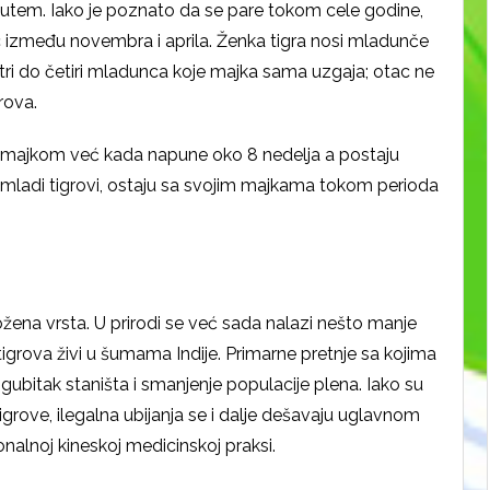
utem. Iako je poznato da se pare tokom cele godine,
 između novembra i aprila. Ženka tigra nosi mladunče
 tri do četiri mladunca koje majka sama uzgaja; otac ne
rova.
a majkom već kada napune oko 8 nedelja a postaju
 mladi tigrovi, ostaju sa svojim majkama tokom perioda
žena vrsta. U prirodi se već sada nalazi nešto manje
tigrova živi u šumama Indije. Primarne pretnje sa kojima
, gubitak staništa i smanjenje populacije plena. Iako su
grove, ilegalna ubijanja se i dalje dešavaju uglavnom
onalnoj kineskoj medicinskoj praksi.