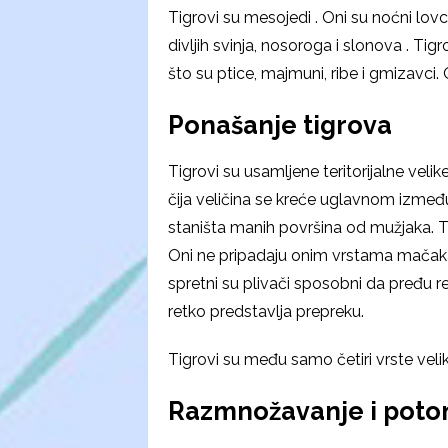
Tigrovi su mesojedi . Oni su noćni lov
divljih svinja, nosoroga i slonova . T
što su ptice, majmuni, ribe i gmizavci
Ponašanje tigrova
Tigrovi su usamljene teritorijalne veli
čija veličina se kreće uglavnom izmeđ
staništa manih površina od mužjaka. Tigr
Oni ne pripadaju onim vrstama mačaka
spretni su plivači sposobni da pređu re
retko predstavlja prepreku.
Tigrovi su među samo četiri vrste vel
Razmnožavanje i poto