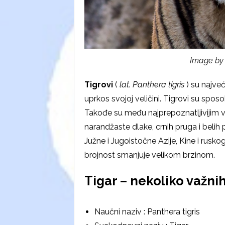
Image b
Tigrovi
(
lat. Panthera tigris
) su najveć
uprkos svojoj veličini. Tigrovi su sp
Takođe su među najprepoznatljivijim 
narandžaste dlake, crnih pruga i belih 
Južne i Jugoistočne Azije, Kine i rusko
brojnost smanjuje velikom brzinom.
Tigar – nekoliko važnih
Naučni naziv : Panthera tigris