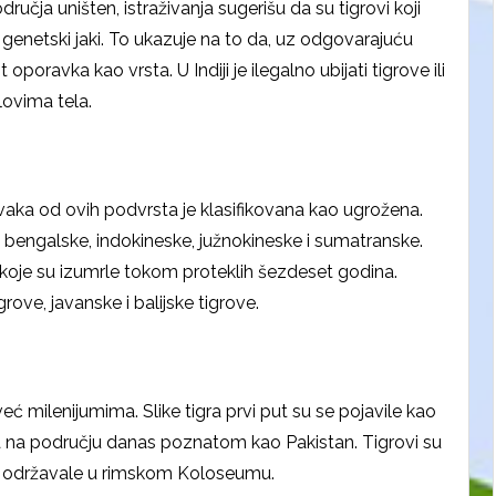
dručja uništen, istraživanja sugerišu da su tigrovi koji
 genetski jaki. To ukazuje na to da, uz odgovarajuću
 oporavka kao vrsta. U Indiji je ilegalno ubijati tigrove ili
lovima tela.
vaka od ovih podvrsta je klasifikovana kao ugrožena.
e, bengalske, indokineske, južnokineske i sumatranske.
 koje su izumrle tokom proteklih šezdeset godina.
rove, javanske i balijske tigrove.
eć milenijumima. Slike tigra prvi put su se pojavile kao
a na području danas poznatom kao Pakistan. Tigrovi su
u se održavale u rimskom Koloseumu.