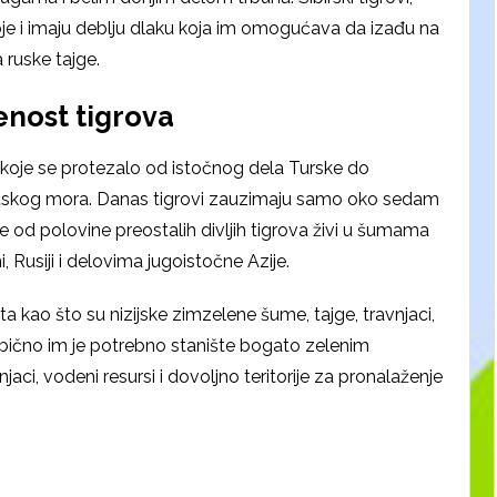
boje i imaju deblju dlaku koja im omogućava da izađu na
 ruske tajge.
enost tigrova
je koje se protezalo od istočnog dela Turske do
hotskog mora. Danas tigrovi zauzimaju samo oko sedam
 od polovine preostalih divljih tigrova živi u šumama
ni, Rusiji i delovima jugoistočne Azije.
ta kao što su nizijske zimzelene šume, tajge, travnjaci,
ično im je potrebno stanište bogato zelenim
aci, vodeni resursi i dovoljno teritorije za pronalaženje