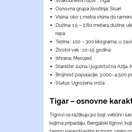
Svakodnevni naziv : Tigar
Osnovna grupa životinja: Sisari
Visina: oko 1 metra visine do ramen
Dužina: 1.5 – 2.80 metara dužine, uk
repa
Težina : 100 – 300 kilograma, u zav
Životni vek : 10–15 godina
Ishrana: Mesojed
Stanište: Južna i jugoistočna Azija, K
Brojnost populacije: 3.000–4.500 pr
Status: Ugrožena vrsta
Tigar – osnovne karakt
Tigrovi se razlikuju po boji, veličini i
kojima pripadaju. Bengalski tigrovi, koji
tamno narandžastim krznom, crnim prug