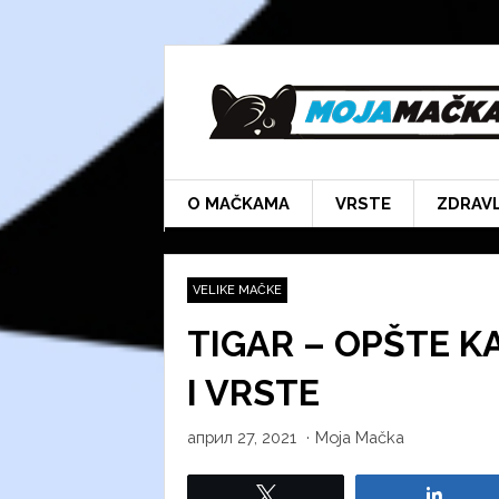
Skip
to
content
O MAČKAMA
VRSTE
ZDRAV
VELIKE MAČKE
TIGAR – OPŠTE K
I VRSTE
април 27, 2021
·
Moja Mačka
Tweet
Share