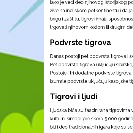
Iako je veći deo njihovog istorijskog po
žive na indijskom potkontinentu i dalje
brigu i zaštitu, tigrovi imaju sposobnost
trgovati njihovom kožom ili drugim de
Podvrste tigrova
Danas postoji pet podvrsta tigrova i s
Pet podvrsta tigrova uključuju sibirsk
Postoje i tri dodatne podvrste tigrova
Izumrle podvrste uključuju kaspijske tig
Tigrovi i ljudi
Ljudska bića su fascinirana tigrovima v
kulturni simbol pre skoro 5.000 godin
bili i deo tradicionalnih igara koje s