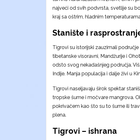
najveći od svih podvrsta, svetlije su 
kraj sa oštrim, hladnim temperaturama
Stanište i rasprostranj
Tigrovi su istorijski zauzimali područ
tibetanske visoravni, Mandžurije i O
odsto svog nekadašnjeg područja. Više
Indije. Manja populacija i dalje živi u Ki
Tigrovi naseljavaju širok spektar staniš
tropske šume i močvare mangrova. Ob
pokrivačem kao što su to šume ili travnj
plena.
Tigrovi – ishrana