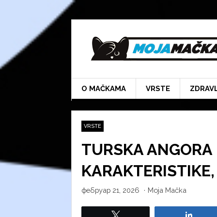
Skip
to
content
O MAČKAMA
VRSTE
ZDRAV
VRSTE
TURSKA ANGORA 
KARAKTERISTIKE,
фебруар 21, 2026
·
Moja Mačka
Tweet
Share