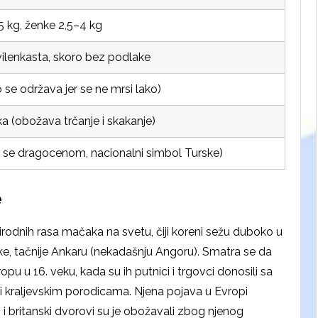
5 kg, ženke 2,5–4 kg
ilenkasta, skoro bez podlake
o se održava jer se ne mrsi lako)
 (obožava trčanje i skakanje)
 se dragocenom, nacionalni simbol Turske)
e
rirodnih rasa mačaka na svetu, čiji koreni sežu duboko u
rske, tačnije Ankaru (nekadašnju Angoru). Smatra se da
u u 16. veku, kada su ih putnici i trgovci donosili sa
i kraljevskim porodicama. Njena pojava u Evropi
i i britanski dvorovi su je obožavali zbog njenog