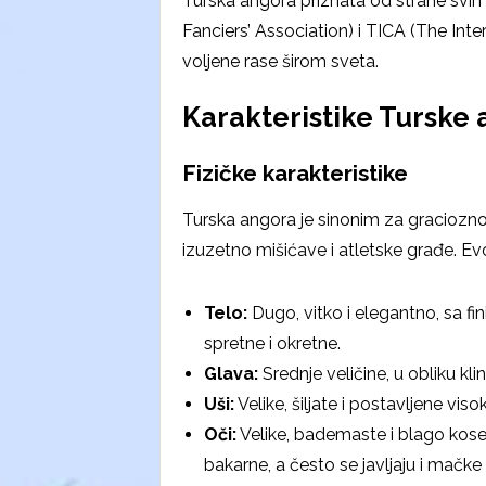
Turska angora priznata od strane svih 
Fanciers’ Association) i TICA (The Inter
voljene rase širom sveta.
Karakteristike Turske
Fizičke karakteristike
Turska angora je sinonim za gracioznost
izuzetno mišićave i atletske građe. Evo
Telo:
Dugo, vitko i elegantno, sa f
spretne i okretne.
Glava:
Srednje veličine, u obliku kli
Uši:
Velike, šiljate i postavljene vis
Oči:
Velike, bademaste i blago kose. 
bakarne, a često se javljaju i mačke