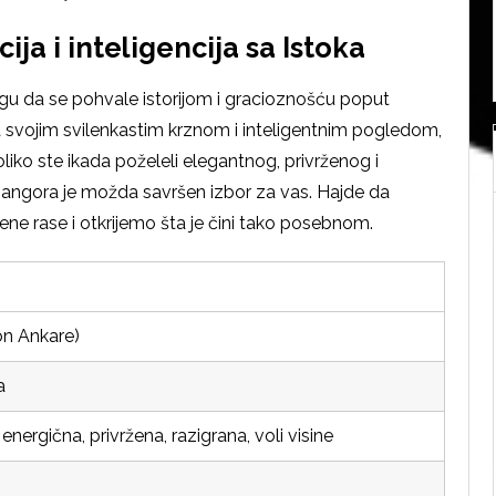
ja i inteligencija sa Istoka
gu da se pohvale istorijom i gracioznošću poput
 svojim svilenkastim krznom i inteligentnim pogledom,
iko ste ikada poželeli elegantnog, privrženog i
angora je možda savršen izbor za vas. Hajde da
ne rase i otkrijemo šta je čini tako posebnom.
on Ankare)
a
 energična, privržena, razigrana, voli visine