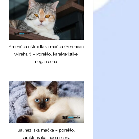
Američka oštrodlaka mačka (American
Wirehair) – Poreklo, karakteristike,
nega i cena
Balinezijska mačka – poreklo,
karakteristike, nega i cena