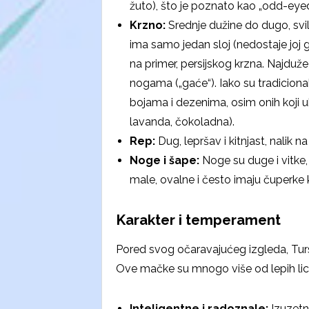
žuto), što je poznato kao „odd-eyed
Krzno:
Srednje dužine do dugo, svil
ima samo jedan sloj (nedostaje joj 
na primer, persijskog krzna. Najduže 
nogama („gaće“). Iako su tradicion
bojama i dezenima, osim onih koji u
lavanda, čokoladna).
Rep:
Dug, lepršav i kitnjast, nalik na
Noge i šape:
Noge su duge i vitke
male, ovalne i često imaju čuperke 
Karakter i temperament
Pored svog očaravajućeg izgleda, Tursk
Ove mačke su mnogo više od lepih lic
Inteligentne i radoznale:
Izuzetn