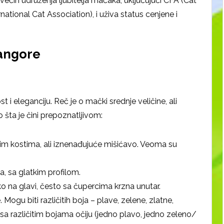
većih udruženja ljubitelja mačaka, uključujući CFA (Cat
national Cat Association), i uživa status cenjene i
 angore
 i eleganciju. Reč je o mački srednje veličine, ali
 šta je čini prepoznatljivom:
inim kostima, ali iznenađujuće mišićavo. Veoma su
na, sa glatkim profilom.
oko na glavi, često sa čupercima krzna unutar.
Mogu biti različitih boja – plave, zelene, zlatne,
 sa različitim bojama očiju (jedno plavo, jedno zeleno/