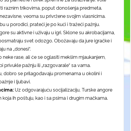
iti raznim trikovima, poput donošenja predmeta.
nezavisne, veoma su privržene svojim vlasnicima.
u porodici, prateći je po kući i tražeći pažnju.
ore su aktivne i uživaju u igri. Sklone su akrobacijama,
 posmatraju svet odozgo. Obožavaju da jure igračke i
ju na „donesi“.
 neke rase, ali će se oglasiti mekšim mjaukanjem,
 privukle pažnju ili „razgovarale“ sa vama.
nu, dobro se prilagođavaju promenama u okolini i
žnje i ljubavi.
mcima:
Uz odgovarajuću socijalizaciju, Turske angore
koja ih poštuju, kao i sa psima i drugim mačkama.