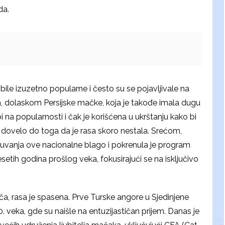
da.
bile izuzetno popularne i često su se pojavljivale na
, dolaskom Persijske mačke, koja je takođe imala dugu
 na popularnosti i čak je korišćena u ukrštanju kako bi
e dovelo do toga da je rasa skoro nestala. Srećom,
čuvanja ove nacionalne blago i pokrenula je program
setih godina prošlog veka, fokusirajući se na isključivo
ča, rasa je spasena. Prve Turske angore u Sjedinjene
 veka, gde su naišle na entuzijastičan prijem. Danas je