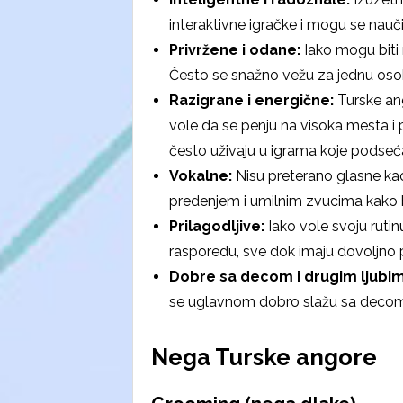
interaktivne igračke i mogu se nauč
Privržene i odane:
Iako mogu biti 
Često se snažno vežu za jednu osobu 
Razigrane i energične:
Turske ang
vole da se penju na visoka mesta i
često uživaju u igrama koje podseća
Vokalne:
Nisu preterano glasne kao
predenjem i umilnim zvucima kako bi
Prilagodljive:
Iako vole svoju ruti
rasporedu, sve dok imaju dovoljno pa
Dobre sa decom i drugim ljubi
se uglavnom dobro slažu sa decom 
Nega Turske angore