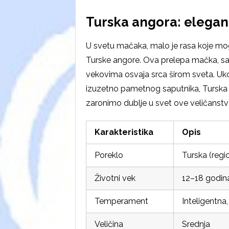
Turska angora: eleganci
U svetu mačaka, malo je rasa koje mo
Turske angore. Ova prelepa mačka, sa
vekovima osvaja srca širom sveta. Ukol
izuzetno pametnog saputnika, Turska 
zaronimo dublje u svet ove veličanstve
Karakteristika
Opis
Poreklo
Turska (regi
Životni vek
12–18 godin
Temperament
Inteligentna,
Veličina
Srednja