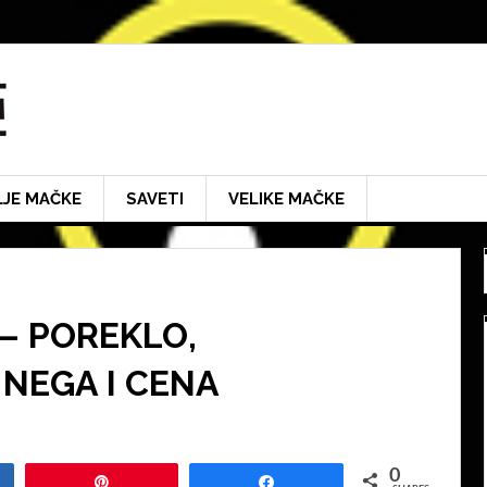
LJE MAČKE
SAVETI
VELIKE MAČKE
– POREKLO,
 NEGA I CENA
0
Pin
Share