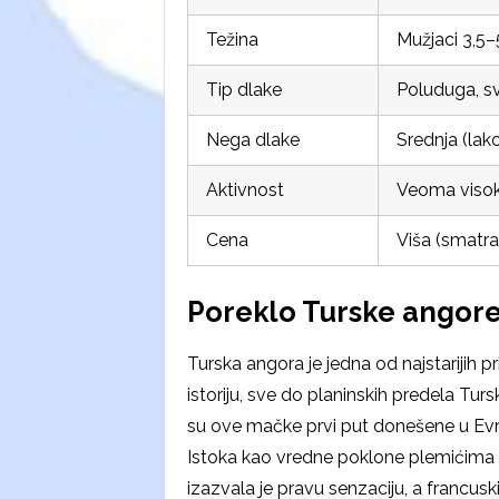
Težina
Mužjaci 3,5–
Tip dlake
Poluduga, sv
Nega dlake
Srednja (lak
Aktivnost
Veoma visoka
Cena
Viša (smatra
Poreklo Turske angor
Turska angora je jedna od najstarijih p
istoriju, sve do planinskih predela Tu
su ove mačke prvi put donešene u Evrop
Istoka kao vredne poklone plemićima 
izazvala je pravu senzaciju, a francusk