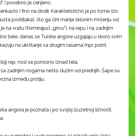
“ i posebno je cenjeno.
enkasto i fino na dodir. Karakteristično je po tome što
gusta poddlaka), što ga čini manje sklonim mršenju od,
je na vratu (formirajući „grivu“), na repu i na zadnjim
alno bele, danas se Turske angore uzgajaju u skoro svim
kazuju na ukrštanje sa drugim rasama (npr. point,
 lisji rep, nosi se ponosno iznad tela.
, sa zadnjim nogama nešto dužim od prednjih. Šape su
krzna između prstiju.
a angora je poznata i po svojoj izuzetnoj ličnosti.
a:
o su pametne i uvek spremne za istraživanje. Vole