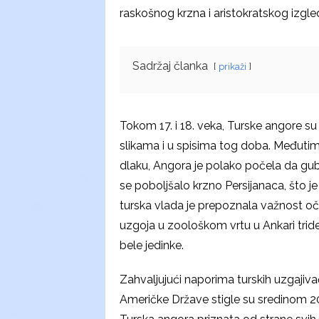
raskošnog krzna i aristokratskog izgle
Sadržaj članka
prikaži
Tokom 17. i 18. veka, Turske angore su 
slikama i u spisima tog doba. Međutim
dlaku, Angora je polako počela da gubi
se poboljšalo krzno Persijanaca, što j
turska vlada je prepoznala važnost o
uzgoja u zoološkom vrtu u Ankari tride
bele jedinke.
Zahvaljujući naporima turskih uzgajiva
Američke Države stigle su sredinom 20.