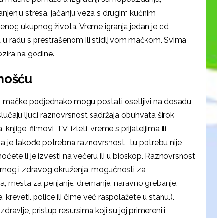
anjenju stresa, jačanju veza s drugim kućnim
o njenog ukupnog života. Vreme igranja jedan je od
a u radu s prestrašenom ili stidljivom mačkom. Svima
zira na godine.
snošću
udi i mačke podjednako mogu postati osetljivi na dosadu,
U slučaju ljudi raznovrsnost sadržaja obuhvata širok
jige, filmovi, TV, izleti, vreme s prijateljima ili
a je takođe potrebna raznovrsnost i tu potrebu nije
hoćete li je izvesti na večeru ili u bioskop. Raznovrsnost
gurnog i zdravog okruženja, mogućnosti za
ma, mesta za penjanje, dremanje, naravno grebanje,
, kreveti, police ili čime već raspolažete u stanu.).
dravlje, pristup resursima koji su joj primereni i