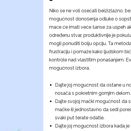
Niko se ne voli osećati beizizlazno, b
mogućnost donošenja odluke o sopstv
mace će imati veće šanse za uspeh ako
određenu stvar, produktivnije je pokuša
mogli ponuditi bolju opciju. Ta meto
frustraciju i pomaže kako ljudskom bi
kontrole nad vlastitim ponašanjem. Ev
mogućnost izbora.
Dajte joj mogućnost da ostane u n
nosača s pokretnim gornjim delom.
Dajte svojoj mački mogućnost da s
mačke ili jednostavno da sedi pored
svaki put terate odatle.
Dajte joj mogućnost izbora kada je u