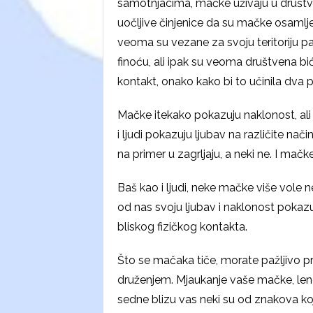
samotnjacima, mačke uživaju u društv
uočljive činjenice da su mačke osamlje
veoma su vezane za svoju teritoriju p
finoću, ali ipak su veoma društvena bi
kontakt, onako kako bi to učinila dva p
Mačke itekako pokazuju naklonost, ali
i ljudi pokazuju ljubav na različite način
na primer u zagrljaju, a neki ne. I mačk
Baš kao i ljudi, neke mačke više vole ne
od nas svoju ljubav i naklonost pokazu
bliskog fizičkog kontakta.
Što se mačaka tiče, morate pažljivo pra
druženjem. Mjaukanje vaše mačke, leno 
sedne blizu vas neki su od znakova 