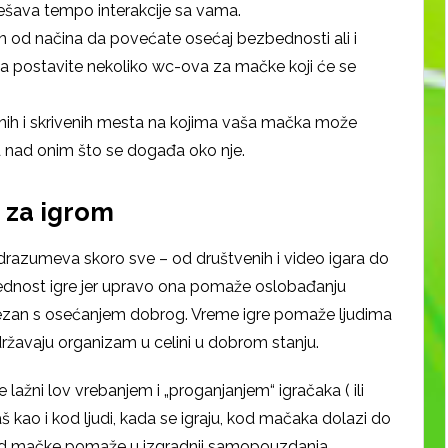
dešava tempo interakcije sa vama.
 od načina da povećate osećaj bezbednosti ali i
a postavite nekoliko wc-ova za mačke koji će se
enih i skrivenih mesta na kojima vaša mačka može
ed nad onim što se događa oko nje.
 za igrom
odrazumeva skoro sve – od društvenih i video igara do
rednost igre jer upravo ona pomaže oslobađanju
vezan s osećanjem dobrog. Vreme igre pomaže ljudima
održavaju organizam u celini u dobrom stanju.
lažni lov vrebanjem i „proganjanjem“ igračaka ( ili
 kao i kod ljudi, kada se igraju, kod mačaka dolazi do
od mačke pomaže u izgradnji samopouzdanja,