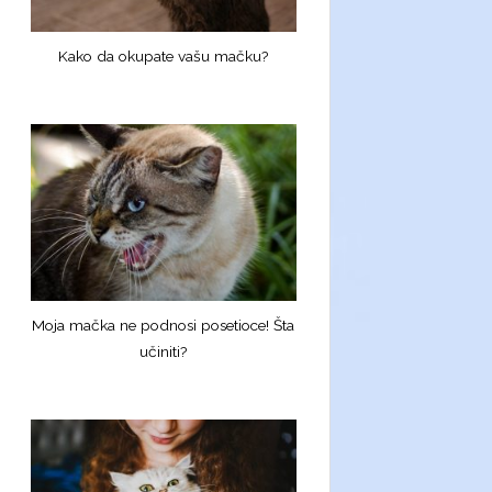
Kako da okupate vašu mačku?
Moja mačka ne podnosi posetioce! Šta
učiniti?