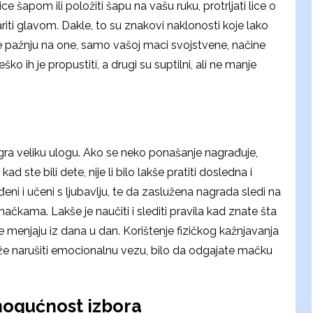
ce šapom ili položiti šapu na vašu ruku, protrljati lice o
ariti glavom. Dakle, to su znakovi naklonosti koje lako
te pažnju na one, samo vašoj maci svojstvene, načine
eško ih je propustiti, a drugi su suptilni, ali ne manje
igra veliku ulogu. Ako se neko ponašanje nagrađuje,
ad ste bili dete, nije li bilo lakše pratiti dosledna i
đeni i učeni s ljubavlju, te da zaslužena nagrada sledi na
mačkama. Lakše je naučiti i slediti pravila kad znate šta
ne menjaju iz dana u dan. Korištenje fizičkog kažnjavanja
ože narušiti emocionalnu vezu, bilo da odgajate mačku
mogućnost izbora