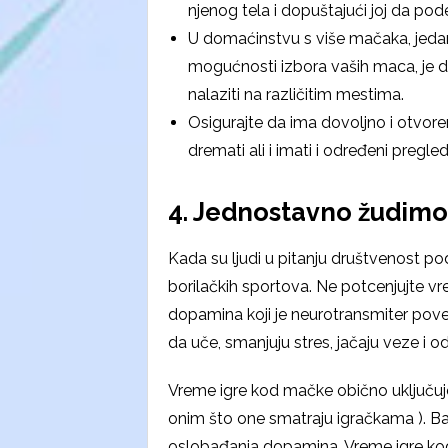
njenog tela i dopuštajući joj da po
U domaćinstvu s više mačaka, jedan
mogućnosti izbora vaših maca, je d
nalaziti na različitim mestima.
Osigurajte da ima dovoljno i otvor
dremati ali i imati i određeni pregl
4. Jednostavno žudimo
Kada su ljudi u pitanju društvenost p
borilačkih sportova. Ne potcenjujte v
dopamina koji je neurotransmiter po
da uče, smanjuju stres, jačaju veze i 
Vreme igre kod mačke obično uključuje 
onim što one smatraju igračkama ). Baš
oslobađanja dopamina. Vreme igre k