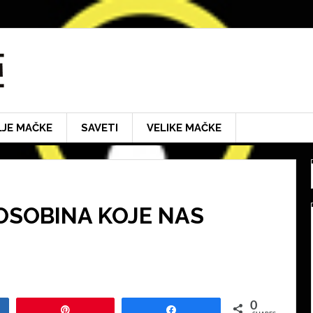
LJE MAČKE
SAVETI
VELIKE MAČKE
 OSOBINA KOJE NAS
0
Pin
Share