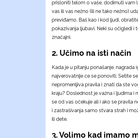
prisloniti telom o vaše, dodirnuti vam li
vas ili vas nežno (ili ne tako nežno) ud
previđamo. Baš kao i kod ljudi, obrati
pokazivanja ljubavi. Neki su očigledi i t
značajni.
2. Učimo na isti način
Kada je u pitanju ponašanje, nagrada 
najverovatnije će se ponoviti. Setite se k
nepromenljiva pravila i znati da ste vo
kraju? Doslednost je važna i ljudima i 
se od vas očekuje ali i ako se pravila 
i zastrašivanja samo stvara strah i m
ili dete.
3. Volimo kad imamo 