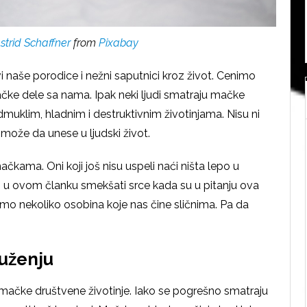
strid Schaffner
from
Pixabay
 naše porodice i nežni saputnici kroz život. Cenimo
ačke dele sa nama. Ipak neki ljudi smatraju mačke
uklim, hladnim i destruktivnim životinjama. Nisu ni
može da unese u ljudski život.
čkama. Oni koji još nisu uspeli naći ništa lepo u
u ovom članku smekšati srce kada su u pitanju ova
amo nekoliko osobina koje nas čine sličnima. Pa da
ruženju
mačke društvene životinje. Iako se pogrešno smatraju