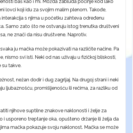
enosti baš kao i mi. Možda zabluda počinje kod lako
ni lovci koji idu za svojim malim plenom. Takođe,
a interakcija s njima u početku zahteva određenu
ća. Samo zato što ne ostvaruju istog trenutka društveni
sa, ne znači da nisu društvene. Naprotiv.
 svaka ju mačka može pokazivati na različite načine. Pa
e, nismo svi isti. Neki od nas uživaju u fizičkoj bliskosti,
e su takve.
žnost, nežan dodir i dug zagrljaj. Na drugoj strani i neki
ju ljubaznošću, promišljenošću ili rečima, za razliku od
titi njihove suptilne znakove naklonosti i želje za
i usporeno treptanje oka, opušteno držanje ili želja da
kojima mačka pokazuje svoju naklonost. Mačka se može