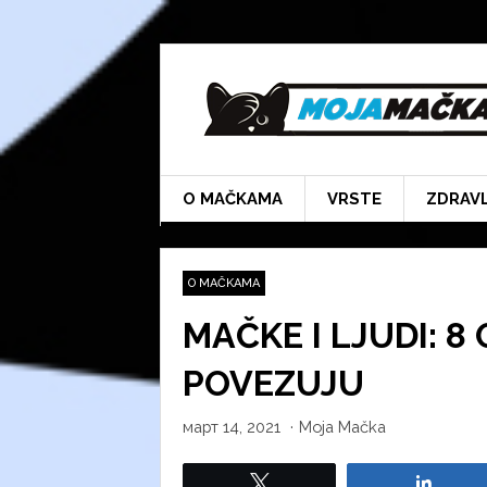
Skip
to
content
O MAČKAMA
VRSTE
ZDRAV
O MAČKAMA
MAČKE I LJUDI: 8
POVEZUJU
март 14, 2021
·
Moja Mačka
Tweet
Share