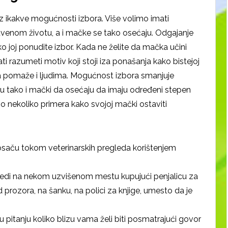
ez ikakve mogućnosti izbora. Više volimo imati
enom životu, a i mačke se tako osećaju. Odgajanje
 joj ponudite izbor. Kada ne želite da mačka učini
ti razumeti motiv koji stoji iza ponašanja kako bistejoj
da pomaže i ljudima. Mogućnost izbora smanjuje
ću tako i mački da osećaju da imaju određeni stepen
o nekoliko primera kako svojoj mački ostaviti
osaču tokom veterinarskih pregleda korištenjem
edi na nekom uzvišenom mestu kupujući penjalicu za
 prozora, na šanku, na polici za knjige, umesto da je
 pitanju koliko blizu vama želi biti posmatrajući govor