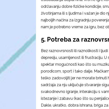
održavanju dobre fizičke kondicije, sm
životinjama ili s ljudima i važan je di
najboljih načina za izgradnju poverenj
nam je potrebno vreme za igru, bez ob
5. Potreba za raznovr
Bez raznovrsnosti ili raznolikosti i lj
depresiju, usamljenost ili frustraciju. 
spektar mogućnosti kao što su muzika, kn
porodicom, sport i tako dalje. Mačkam
teško zadovoljiti jer ne morate brinuti 
sadržaja za nju uključuje stvaranje si
svakodnevno igranje, interakciju s va
istezanje i zabavu (kao što su penjalice
Dakle, ukratko, dobra ishrana, briga za z