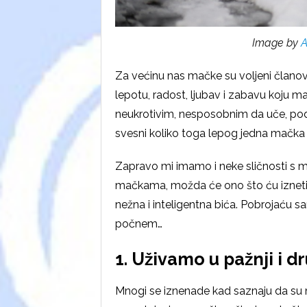
Image by
A
Za većinu nas mačke su voljeni članovi
lepotu, radost, ljubav i zabavu koju m
neukrotivim, nesposobnim da uče, podm
svesni koliko toga lepog jedna mačka 
Zapravo mi imamo i neke sličnosti s ma
mačkama, možda će ono što ću izneti 
nežna i inteligentna bića. Pobrojaću s
počnem…
1. Uživamo u pažnji i d
Mnogi se iznenade kad saznaju da su 