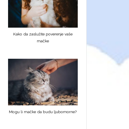
Kako da zaslužite poverenje vaše
mačke
Mogu li mačke da budu ljubomorne?